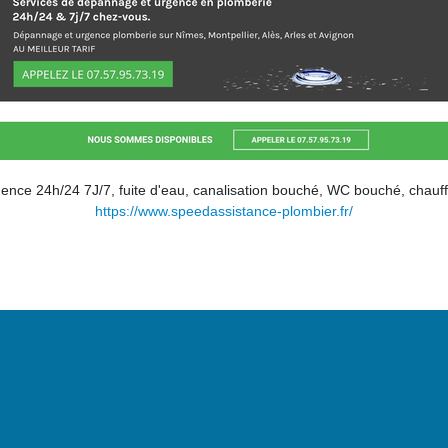
ence 24h/24 7J/7, fuite d'eau, canalisation bouché, WC bouché, chauf
https://www.speedassistance-plombier.fr/