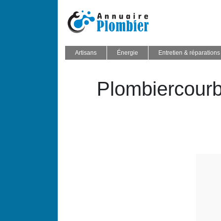
Artisans
Énergie
Entretien & réparations
Plom­biercour­