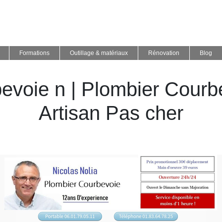
Formations
Outillage & matériaux
Rénovation
Blog
be­voie n | Plombier Cour
Artisan Pas cher