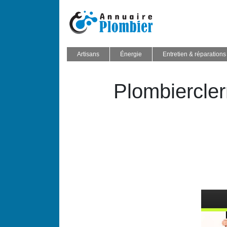
Artisans
Énergie
Entretien & réparations
Plom­biercle