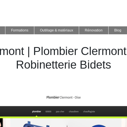
Formations
Outillage & matériaux
Rénovation
Blog
r­mont | Plombier Clermon
Robinet­te­rie Bidets