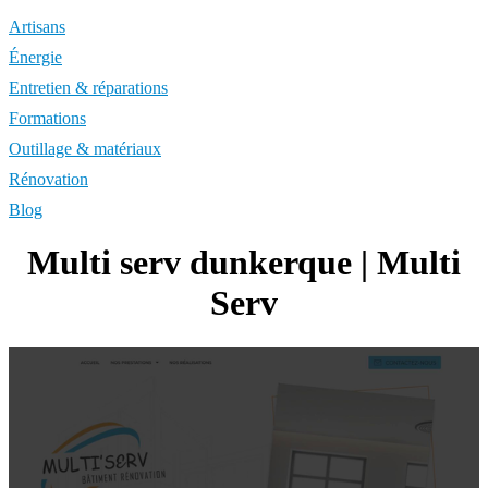
Artisans
Énergie
Entretien & réparations
Formations
Outillage & matériaux
Rénovation
Blog
Multi serv dunkerque | Multi
Serv