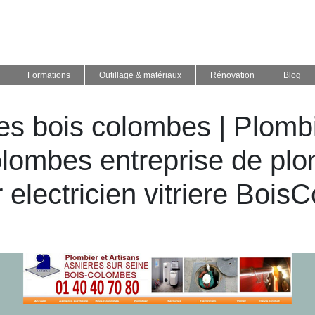
Formations
Outillage & matériaux
Rénovation
Blog
es bois colombes | Plomb
lombes entreprise de plom
r electricien vitriere Boi