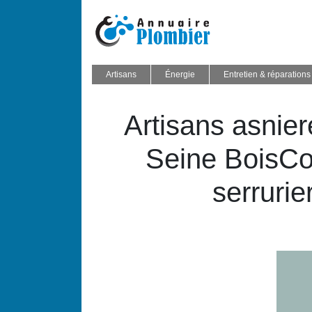
Artisans
Énergie
Entretien & réparations
Artisans asnier
Seine BoisCo
serrurie