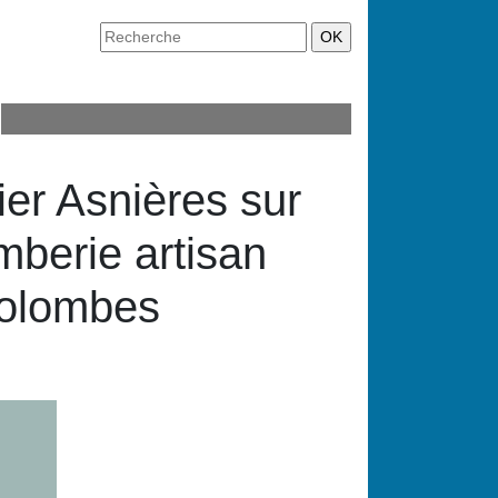
ier Asnières sur
berie artisan
sColombes